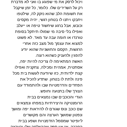
ויכול לרסק את מי שפוגע בו ואני לא מדברת 
רק על השרירים שלו. כלומר, כל זמן שיקבל 
את תשומת הלב שהוא נזקק לה, שילטפו 
ויחבקו ויתנו לו בטחון רגשי, יהיה מקסים 
וכובש, אבל ברגע שיחשוד טיפה או ייעלב 
ואפילו בלי סיבה מי שמולו תיתקל בסופת 
טורנדו או חומה עבה עד מאד. לא פשוט 
למצוא את עצמך מול מצב כזה אחרי 
הרגשות, הקסם והחושניות שהוא יודע 
להפגין ולהעניק כשהוא רוצה.
האשה המתאימה לו צריכה להיות יפה, 
אסתטית, אמהית ומכילה, צחקנית ואפילו 
קצת ילדותית, כזו שיודעת לעשות בית מכל 
פינה ולתת לו בטחון. שתדע להכיל את 
הפחדים והדרמטיות שבו ולהתמודד עם 
הצורך שלו בתנועה וחופש.
הגדי והכוכבים שבו נמצאים בבית 
הרומנטיקה והיצירתיות במפתו ונמצאים 
שם כוכב ונוס שגורם לו להיראות יפה ומושך 
ונפטון שמושך הערצה והם מקושרים 
ליופיטר שמסמל הזדמנויות ושפע בבית 
החברה, אז אין ספק שההצלחה שלו והערצה 