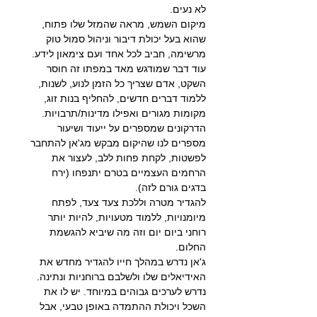
לא נעים.
מיקום השמש, מראה שהמזל שלו פתוח, 
שהוא בעל יכולת דיבור וניהול סמול טוק 
מרשימה, חביב לכל אחד ועם צימאון לידע.
עוד דבר שמודגש מאד במפתו זה חוסר 
השקט, אדם שצריך כל הזמן לנוע, לשנות, 
ללמוד דברים חדשים, להחליף בנות זוג, 
מקומות מגורים ואפילו מדינות/תרבויות.
הדרקונים שמספרים על ייעוד ושיעור 
מספרים לנו שהיקום מבקש מג'אן להתחבר 
לפשטות, לקחת פחות ללב, לעצור את 
הרחמים העצמיים בטרם יתנפחו (ירח 
בדגים גורם לזה).
להגדיר מטרה וללכת צעד צעד, לפתח 
מיומנויות, ללמוד מטעויות, להיות יותר 
רוחני ביום יום וזה מה שיביא להגשמת 
החלום.
ג'אן נדרש במהלך חייו להגדיר מחדש את 
האידיאלים שלו ולשלבם ברוחניות ונתינה. 
נדרש לערכים גבוהים במיוחד. יש לו את 
השכל ויכולת ההתמדה באופן טבעי, אבל 