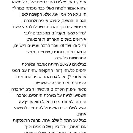
אימוץ האידיאלים החברתיים שלו, זה משהו 
שהוא אמור לפתח ואולי כבר מפתח במהלך 
חייו. לא רק אני ואני, אלא הקשבה לאני 
הגבוה והנשגב, לאינטואיציה ולחברה. 
מדיטציה זו דרך נהדרת בשבילו להגיע לשם.
*מידע שאנו מקבלים מהכוכבים לגבי 
אירועים בשנים האחרונות והבאות:
מגיל 25 ועד 29 עבר הרבה עניינים רגשיים, 
התאהבויות, רומנים, שינויים. ממש 
התרחשות כל שנה.
בגילאים 28-29 הייתה אהבה ומערכת 
יחסים כלשהי (זוהי התקופה שהיה עם דמט 
או אחרי ?), אבל גם מתח סביב התדמית 
הציבורית או החברה שהשפיעו.
נראה שעניין הפרסום ואיכשהו הציבור/חברה 
השפיעו לרעה על מערכת היחסים, אהבה 
הייתה. לפחות מצדו, אבל הוא עדיין לא 
הגיע לשלב שבו הוא יכול להתחייב למישהי 
אחת.
בגיל 30 התחיל שלב אחר, פחות התעסקות 
עם זוגיות, יותר כיוון של רומנים וכיף 
והשקעה בהתמקצעות, יש לו רעיונות 