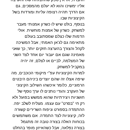
אליו ימשיכו והוא לא יעלם מהמסכים, גם 
אם הדרך תהיה רצופה עליות ומורדות בשל 
הקיצוניות שבו.
בנוסף, בולט שיש לו כשרון אמנותי מעבר 
למשחק. כשרון של אמנות מוחשית. אולי 
הדמות שלו כצלם שמסתובב בעולם 
מתאימה גם לג'אן האמתי, אבל המשיכה 
לקהל והצורך בהערצה חזקים יותר, כך שאני 
מאמינה שגם אם יעבור יום אחד לצד השני 
של המצלמה, לביים או לצלם, זה יהיה 
במקביל למשחק.
למרות הקיצוניות עפ"י מיקומי הכוכבים, מה 
שיפה אצלו זה שהם יוצרים ביניהם היבטים 
הרמוניים, כלומר איכשהו השילוב הקיצוני 
של העקרב והגדי נותנים לו ערך נוסף של 
חושניות ויצירתיות שהוא ממשש בפועל ולא 
רק חי "בסרט" עם עצמו. מצליח לשלב יפה. 
ההתמדה בספורט וניפוח השרירים קשורה 
לזה, קיצוניות לצד התמדה. אם משתמשים 
בכוחות האלה בצורה טובה זה מתגמל 
בצורה נפלאה, אבל כשהאיזון מופר בהחלט 