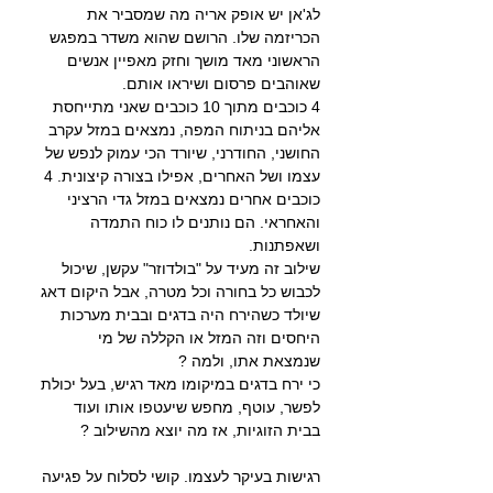
לג'אן יש אופק אריה מה שמסביר את 
הכריזמה שלו. הרושם שהוא משדר במפגש 
הראשוני מאד מושך וחזק מאפיין אנשים 
שאוהבים פרסום ושיראו אותם.
4 כוכבים מתוך 10 כוכבים שאני מתייחסת 
אליהם בניתוח המפה, נמצאים במזל עקרב 
החושני, החודרני, שיורד הכי עמוק לנפש של 
עצמו ושל האחרים, אפילו בצורה קיצונית. 4 
כוכבים אחרים נמצאים במזל גדי הרציני 
והאחראי. הם נותנים לו כוח התמדה 
ושאפתנות.
שילוב זה מעיד על "בולדוזר" עקשן, שיכול 
לכבוש כל בחורה וכל מטרה, אבל היקום דאג 
שיולד כשהירח היה בדגים ובבית מערכות 
היחסים וזה המזל או הקללה של מי 
שנמצאת אתו, ולמה ?
כי ירח בדגים במיקומו מאד רגיש, בעל יכולת 
לפשר, עוטף, מחפש שיעטפו אותו ועוד 
בבית הזוגיות, אז מה יוצא מהשילוב ?
רגישות בעיקר לעצמו. קושי לסלוח על פגיעה 