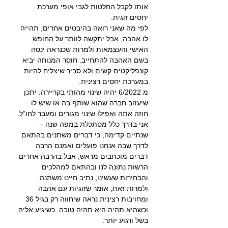
אותו לקבל החלטות לגבי אופי מערכת 
יחסים זוגית.
לפי מה שאני רואה בהיבטים אחרים, תהייה 
לו אהבה, אבל יתקשה לוותר על החופש 
האישי והעצמאות ולמרות שכנראה ינסה 
בשם האהבה להתחייב. חוסר המנוחה יביא 
קונפליקטים קשים ולא סביר שיצליח להיות 
במערכת יחסים רצינית.
מ 6/2022 יהיה שינוי מהותי בקריירה. יתכן 
שיעזוב חברה שהוא שותף בה או שיש לו 
חוזה אתה ואפילו שינוי מגורים ומעבר לחו"ל.
אני בדרך כלל מסתכלת במפה שנה – 
שנתיים קדימה, כי דברים משתנים בהתאם 
לדרך שבה אנחנו פועלים ואמנם הרבה 
דברים מוכתבים מראש, אבל בהרבה אחרים 
הרשות נתונה לנו ובהתאם למהלכים 
והבחירות שעשינו, נתיב חיינו משתנה.
ולמרות זאת, אומר שזוגיות עם אהבה 
ומחויבות רצינית נראה שיחווה רק בגיל 36 
וכשהיא תהיה היא תהיה טובה. כשיגיע אליה 
בשל ורגוע יותר.