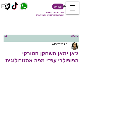
תפריט
חגית דאבוש - קואצ'ינג
אימון הוליסטי לגילאי אמצע החיים
פוסט
חגית דאבוש
ג'אן ימאן השחקן הטורקי
הפופולרי עפ"י מפה אסטרולוגית