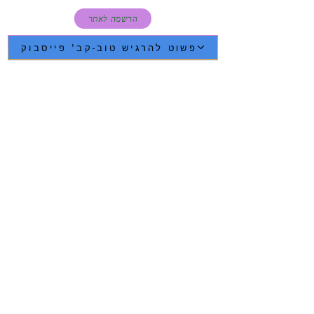
הרשמה לאתר
פשוט להרגיש טוב-קב' פייסבוק