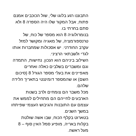
התבוננו רגע בלוגו שלי, שול הכוכבים אמנם 
פתוח, אבל המקור שלו היה הספרה 8 ולא 
סתם בחרתי בו.
בנומרולוגיה 8 הוא מספר של כוח, של 
טרנספורמציה, של מאגיה ומקושר למזל 
עקרב החודרני. יש אסכולות שמחברות אותו 
לגדי ולשבתאי הרציני.
השילוב ביניהם הוא הנכון. נחישות, התמדה 
וגם ומשברים בשלבים כאלה ואחרים 
מאפיינים את בעלי מספר הגורל 8 (סיכום 
השם) או שהמספר דומיננטי בתאריך הלידה 
שלהם.
מכל משבר הם צומחים ולרב בשנות 
הארבעים לחייהם הם מתחילים לממש את 
עצמם עם התובנות והגיבוש העצמי שפיתחו 
במשך השנים.
בטארוט בקלף הכוח, שבו אשה שולטת 
בקלות באריה, מופיע סמל האין סוף – 8 
מעל ראשה.