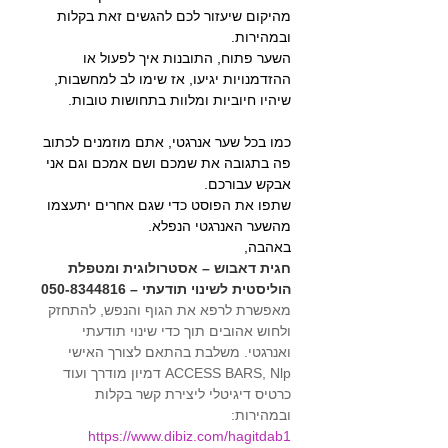
מהיקום שיעזור לכם להגשים זאת בקלות 
ובמהירות.
השער פתוח, התובנות איך לפעול או 
ההזדמנויות יגיעו, אז שימו לב למחשבות, 
שיהיו חיוביות ומלוות בתחושות טובות.
כמו בכל שער אנרגטי, אתם מוזמנים לכתוב 
פה בתגובה את שמכם ושם אמכם וגם אני 
אבקש עבורכם.
שתפו את הפוסט כדי שגם אחרים יתעצמו 
מהשער האנרגטי הנפלא.
באהבה,
חגית דאבוש – אסטרולוגית ומטפלת 
הוליסטית לשינוי תודעתי – 050-8344816
מאפשרת לרפא את הגוף והנפש, להתחזק 
ולחוש אהובים תוך כדי שינוי תודעתי 
ואנרגטי. משלבת בהתאם לצורך האישי 
ACCESS BARS, Nlp דמיון מודרך ועוד 
כרטיס דיגיטלי ליצירת קשר בקלות 
ובמהירות: 
https://www.dibiz.com/hagitdab1