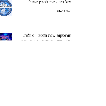
מזל דלי - איך להבין אותו?
חגית דאבוש
הורוסקופ שנת 2025 - מזלות:
טלה, שור, תאומים, סרטן, אריה,
בתולה
חגית דאבוש
4
/
25
חגית דאבוש - מאמנת הוליסטית מוסמכת
(CCIL) | NLP |