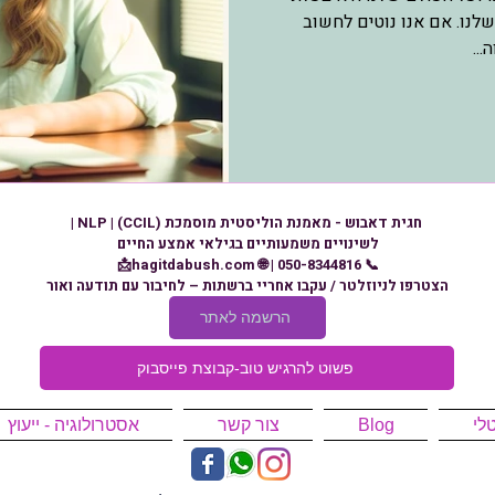
לנו. אם אנו נוטים לחשוב
..
חגית דאבוש - מאמנת הוליסטית מוסמכת (CCIL) | NLP |
לשינויים משמעותיים בגילאי אמצע החיים
📞 050-8344816 | 🌐 hagitdabush.com📩
הצטרפו לניוזלטר / עקבו אחריי ברשתות – לחיבור עם תודעה ואור
הרשמה לאתר
פשוט להרגיש טוב-קבוצת פייסבוק
לי
Blog
צור קשר
אסטרולוגיה - ייעוץ