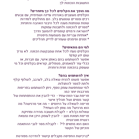
התשובות הנכונות לך.
מה הופך את הקלפים לכל כך מיוחדים?
הקלפים מעוצבים באנרגיה עדינה ושמימית, עם צבעים
רכים ומסרים שנוגעים בלב. הם מחולקים לסדרות
שונות שנותנות מענה לכל היבטי האהבה והזוגיות:
*מסרים להכוונה ולתובנות עמוקות
*השראה ורמזים קוסמיים להמשך הדרך
*אותיות עבריות עם משמעות מיסטית
* זמנים וסימנים שעוזרים לדייק תהליכים
למי הם מתאימים?
הקלפים נועדו לכל אחת שמבקשת הכוונה. לא צריך
שום ידע קודם!
אפשר להשתמש בהם באופן אישי, עם חברות, או
ככלי עזר למאמנים, מטפלים, קוראים בקלפים וכל מי
שעוסק בהכוונה זוגית ורוחנית.
איך להשתמש בהם?
אפשר פשוט להניח שאלה בלב, לערבב, לשלוף קלף
ולתת למסר להתגלות.
למי שמחפשת עומק נוסף, ניתן להשתמש בפריסות
מורכבות יותר כמו:
פריסת עבר-הווה-עתיד - כדי להבין את ההתפתחות של
קשר מסוים ושל תהליך אישי
פריסה לשאלה על היחסים – מה אני מרגישה? מה
הוא מרגיש? מה צופן לנו העתיד?
שאלות כן/לא – לקבלת תשובה מהירה ומדויקת
פריסת תמונת מצב - להבין לעומק היכן את נמצאת
רגשית ואנרגטית
האם הוא מתאים לי? - לקבלת מסר לגבי ההתאמה
והכיוון של הקשר
*ברכישת החפיסה מקבלים קישור להדרכה מפורטת