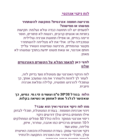
לוח ניקוי אנרגטי
מרגישה חסומה אנרגטית? מתקשה להשתחרר
ממשהו או ממישהו?
לפעמים יש לנו תחושה כבדה שלא נעלמת: תקיעות
בזוגיות או אנשים קרובים, רגשות לא פתורים, חוסר
זרימה בחיים, או אפילו תחושת אנרגיה שלילית
שמכבידה עלינו. אולי את לא מצליחה להשתחרר
מקשר שהסתיים, מרגישה שמישהו השאיר עלייך
חותם אנרגטי, או שאת פשוט יודעת בתוכך שמשהו לא
מאוזן.
לחצי כאן
למאמר המלא על הקשרים האנרגטיים
שלנו
לוח הניקוי האנרגטי עם מטוטלת נועד בדיוק לזה,
לעזור לך לזהות ולשחרר את מה שמעכב אותך, כך
שתוכלי להרגיש חופשיה, קלילה ומלאת אנרגיה
חיובית.
הלוח
בגודל 30*30 ס"מ ועשוי מ פי.ו.סי. גמיש, כך
שאפשר לגלגל אותו לאחסון או נשיאה בקלות.
מהו לוח ניקוי אנרגטי ואיך הוא עובד?
זיהוי אנרגיות חסומות : בעזרת המטוטלת, תוכלי לבדוק
אילו תחומים בחיים שלך דורשים ניקוי.
ריפוי אנרגטי ממוקד: הלוח כולל 50 סמלים המחולקים
ל-10 תחומים מרכזיים כמו אהבה, שחרור, איזון,
סליחה, שפע ועוד.
ניקוי אנרגטי עמוק: בעזרת המטוטלת והכוונה האישית
שלך, תוכלי לשחרר את האנרגיה התקועה ולהחזיר
לעצמך תחושת זרימה והרמוניה.