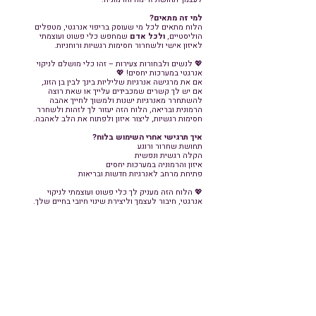
למי זה מתאים?
הלוח מתאים לכל מי שעוסק בריפוי אנרגטי, מטפלים
הוליסטיים,
ולכל אדם
שמחפש כלי פשוט ועוצמתי
לאיזון אישי ולשחרור חסימות רגשיות ורוחניות.
💖 לנשים ולבחורות צעירות – זהו כלי מושלם לניקוי
אנרגטי במערכות יחסים! 💖
אם את מרגישה אנרגיות שליליות בינך לבין בן הזוג,
אם יש לך קשרים שמכבידים עלייך או שאת רוצה
להשתחרר מאנרגיות ישנות ולמשוך לחייך אהבה
הרמונית ובריאה, הלוח הזה יעזור לך לזהות ולשחרר
חסימות רגשיות, ליצור איזון ולפתוח את הלב לאהבה.
איך תרגישי אחרי השימוש בלוח?
תחושת שחרור ורוגע
הקלה רגשית ונפשית
איזון והרמוניה במערכות יחסים
פתיחת מרחב לאנרגיות חדשות ובריאות
💖 הלוח הזה מעניק לך כלי פשוט ועוצמתי לניקוי
אנרגטי, חיבור לעצמך וליצירת שינוי חיובי בחיים שלך.
📜 ההסבר המלא והשימוש המעמיק בלוח כלולים
בדף ההדרכה הניתן ברכישה.
להזמנה:
לחצי כאן
*הלוח בגודל 30*30 ס"מ מ פי.ו.סי. גמיש
🎁
כי מגיע לך עוד קצת קסם
לכל הזמנה של לוח ניקוי אנרגטי תצורף גם מטוטלת