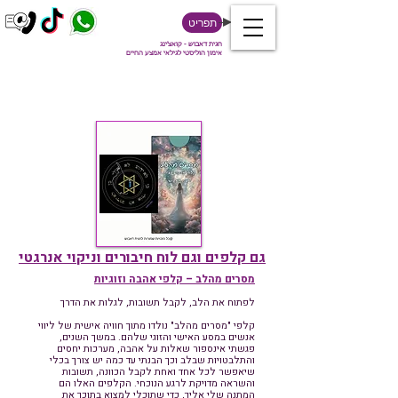
תפריט
חגית דאבוש - קואצ'ינג
אימון הוליסטי לגילאי אמצע החיים
גם קלפים וגם לוח חיבורים וניקוי אנרגטי
מסרים מהלב – קלפי אהבה וזוגיות
לפתוח את הלב, לקבל תשובות, לגלות את הדרך
קלפי "מסרים מהלב" נולדו מתוך חוויה אישית של ליווי
אנשים במסע האישי והזוגי שלהם. במשך השנים,
פגשתי אינספור שאלות על אהבה, מערכות יחסים
והתלבטויות שבלב וכך הבנתי עד כמה יש צורך בכלי
שיאפשר לכל אחד ואחת לקבל הכוונה, תשובות
והשראה מדויקת לרגע הנוכחי. הקלפים האלו הם
המתנה שלי אליך, כדי שתוכלי למצוא בתוכך את