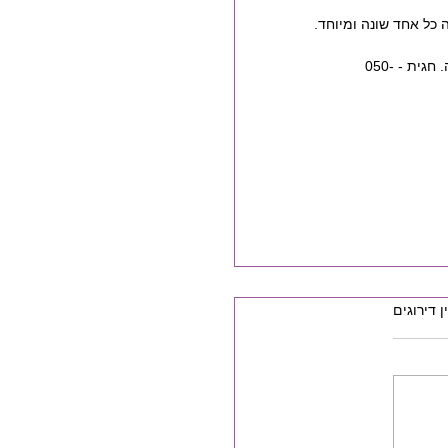
כל אחד שונה ומיוחד.
להבנת הכישורים, השיעורים והנתיבים בחיים, עפ"י מפה אישית דברו אתי ונקבע פגישה מרתקת ומועילה. חגית - 050-
ן דירוגים