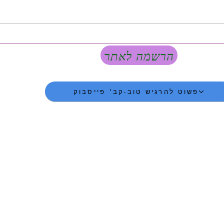
הרשמה לאתר
פשוט להרגיש טוב-קב' פייסבוק