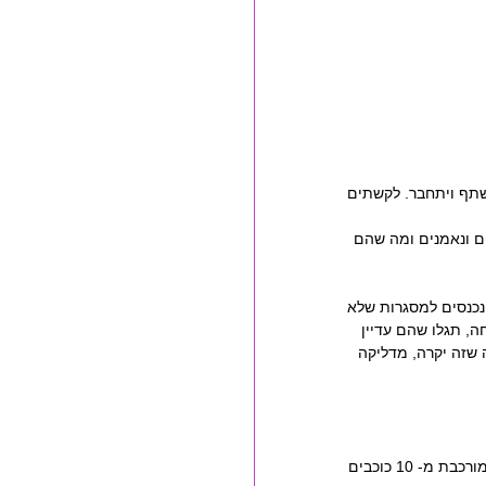
ישתף ויתחבר. לקשתים 
ם ונאמנים ומה שהם 
כנסים למסגרות שלא 
, תגלו שהם עדיין 
שזה יקרה, מדליקה 
*הערה: כשאנו אומרים מזל, אנו מתכוונים למיקום השמש במזל מסוים ברגע הלידה, אך המפה האישית מורכבת מ- 10 כוכבים 