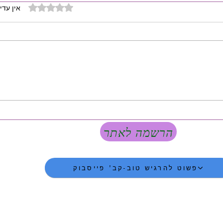
דירוג של 0 מתוך 5 כוכבים
אין עדיי
הרשמה לאתר
פשוט להרגיש טוב-קב' פייסבוק