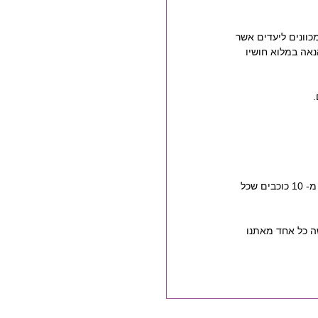
וונים ליעדים אשר 
אה במלוא חושיו 
.
כשאנו אומרים מזל, אנו מתכוונים למיקום השמש במזל מסוים ברגע הלידה, אך המפה האישית מורכבת מ- 10 כוכבים שכל 
 כל אחד מאתנו 