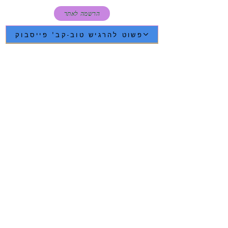
הרשמה לאתר
פשוט להרגיש טוב-קב' פייסבוק