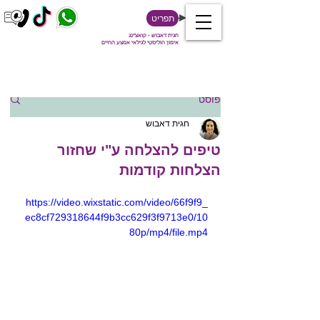
תפריט
חגית דאבוש - קואצ'ינג
אימון הוליסטי לגילאי אמצע החיים
פוסט
חגית דאבוש
טיפים להצלחה ע"י שחזור
הצלחות קודמות
https://video.wixstatic.com/video/66f9f9_
ec8cf729318644f9b3cc629f3f9713e0/10
80p/mp4/file.mp4