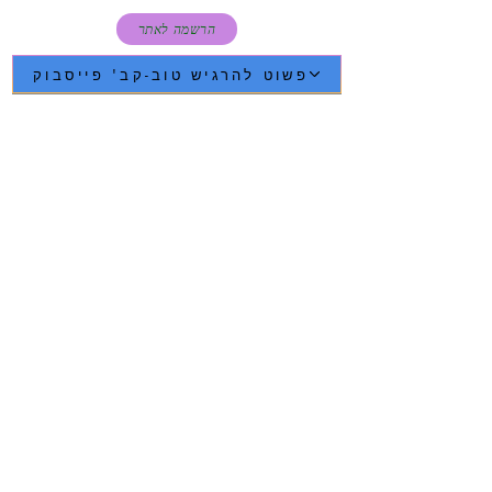
הרשמה לאתר
פשוט להרגיש טוב-קב' פייסבוק