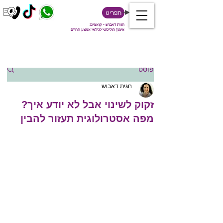
תפריט
חגית דאבוש - קואצ'ינג
אימון הוליסטי לגילאי אמצע החיים
פוסט
חגית דאבוש
זקוק לשינוי אבל לא יודע איך?
מפה אסטרולוגית תעזור להבין