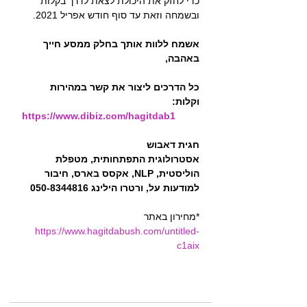
כדי לחזק את היכולת לצאת לדרך בקלות 
ובשמחה וזאת עד סוף חודש אפריל 2021.
אשמח ללוות אותך בחלק ממסע חייך 
באהבה, 
כל הדרכים ליצור את קשר במהירות 
וקלות: 
https://www.dibiz.com/hagitdab1
חגית דאבוש
אסטרולוגית התפתחותית, מטפלת 
הוליסטית, NLP, אקסס בארס, חיבור 
למודעות על, ורטרו הילינג 050-8344816
*מחירון באתר
https://www.hagitdabush.com/untitled-
c1aix