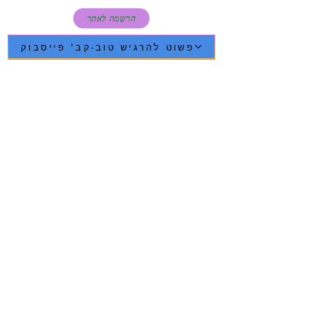
הרשמה לאתר
פשוט להרגיש טוב-קב' פייסבוק