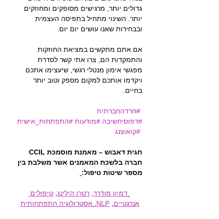
גדולים יותר, מרגישים מסופקים ומחוזקים 
יותר. השינוי מתחיל בתפיסה העצמית 
ובבחירות שאנו עושים יום יום.
אם אתם מתקשים במציאת החוזקות 
והתמקדות הם, צרו אתי קשר לסדרת 
מפגשי אימון מנטלי רגשי, שיעצימו אתכם 
ויקדמו אותכם למקום מספק וטוב יותר 
בחיים.
.
#
חרדהחברתית 
#דפוסיחשיבה
#מודעות
#התפתחות_אישית
#קואוצנג
חגית דאבוש – מאמנת מוסמכת CCIL 
חברה בלשכת המאמנים אשר משלבת בין 
מספר שיטות טיפול:
דמיון מודרך
, 
רטרו הילינג
, 
טיפולים 
אנרגטיים
, 
NLP
, 
אסטרולוגיה התפתחותית