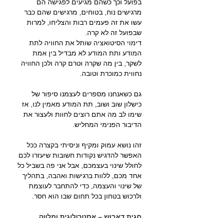
בפועל וכך כשהם מגיעים לפגישה הם 
מרגישים נוח, בטוחים, מרגישים שהם כבר 
עשו את זה פעמים רבות והצליחו, למרות 
שבפועל זה לא קרה.
דימוי הסיטואציה שותל את החוויה לתת 
המודע ותת המודע לא מבדיל בין אמת 
לשקר, בין מה שקרה וטרם קרה ולכן החוויה 
נחווית כמוכרת וטובה.
גם כשאנחנו מספרים לעצמנו סיפור של 
כישלון שוב ושוב, תת המודע מאמין לנו, אז 
שימו לב מה אתם רוצים לחוות ולעצור את 
הדיבור הפנימי המחליש.
זהו נושא עמוק ומקיף וניסיתי בקצרה ככל 
האפשר להדגיש נקודות חשובות שיעזרו לכם 
לחולל שינוי בעצמכם, אבל אני פה בשביל כל 
אחד מכם, ללוות ברגישות ואהבה, בתהליך 
של שינוי והעצמה, כדי להתחבר לעוצמת 
ולרכוש בטחון בכל תחום שבו הוא חסר.
חגית דאבוש – אסטרולוגית ומלווה 