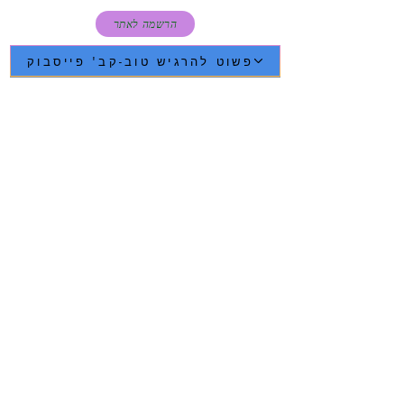
הרשמה לאתר
פשוט להרגיש טוב-קב' פייסבוק